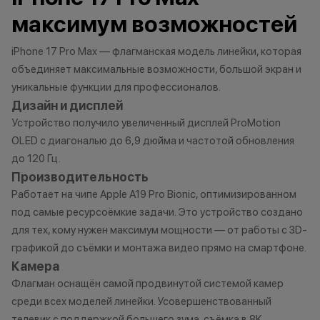
характер.
максимум возможностей
•Организатор (продавец) имеет
*Акции и бонус
право отказать в заключении
*Данная акция н
iPhone 17 Pro Max — флагманская модель линейки, которая
договора купли-продажи по
публичной офер
объединяет максимальные возможности, большой экран и
причинам (отсутствие товара,
исключительно
уникальные функции для профессионалов.
нарушение правил акции, иные
характер.
Дизайн и дисплей
обоснованные причины).
•Организатор (
Устройство получило увеличенный дисплей ProMotion
•Организатор (продавец) на свое
право отказать
OLED с диагональю до 6,9 дюйма и частотой обновления
усмотрение имеет право
договора купли
до 120 Гц.
изменить условия акции в
причинам (отсут
одностороннем порядке.
нарушение прав
Производительность
обоснованные п
Работает на чипе Apple A19 Pro Bionic, оптимизированном
•Организатор (
под самые ресурсоёмкие задачи. Это устройство создано
усмотрение име
для тех, кому нужен максимум мощности — от работы с 3D-
изменить услови
графикой до съёмки и монтажа видео прямо на смартфоне.
одностороннем 
Камера
Флагман оснащён самой продвинутой системой камер
среди всех моделей линейки. Усовершенствованный
телевик с поддержкой большего зума, съёмка в 8K,