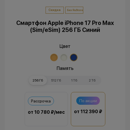
Скидка
Без RuStore
Смартфон Apple iPhone 17 Pro Max
(Sim/eSim) 256 ГБ Синий
Цвет
Память
256 Гб
512 Гб
1 Тб
2 Тб
По акции
Рассрочка
от 112 390 ₽
от 10 780 ₽/мес