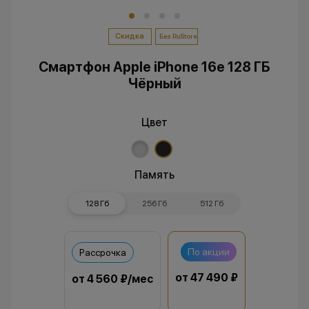
Скидка
Без RuStore
Смартфон Apple iPhone 16e 128 ГБ
Чёрный
Цвет
Память
128 Гб
256 Гб
512 Гб
По акции
Рассрочка
от 47 490 ₽
от 4 560 ₽/мес