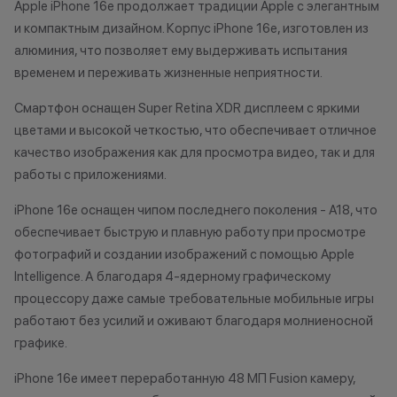
Apple iPhone 16e продолжает традиции Apple с элегантным
исключительно информационный
и компактным дизайном. Корпус iPhone 16e, изготовлен из
характер.
•Организатор (продавец) имеет
*Акции и бонус
алюминия, что позволяет ему выдерживать испытания
право отказать в заключении
*Данная акция н
временем и переживать жизненные неприятности.
договора купли-продажи по
публичной офер
Смартфон оснащен Super Retina XDR дисплеем с яркими
причинам (отсутствие товара,
исключительно
цветами и высокой четкостью, что обеспечивает отличное
нарушение правил акции, иные
характер.
обоснованные причины).
•Организатор (
качество изображения как для просмотра видео, так и для
•Организатор (продавец) на свое
право отказать
работы с приложениями.
усмотрение имеет право
договора купли
iPhone 16e оснащен чипом последнего поколения - A18, что
изменить условия акции в
причинам (отсут
обеспечивает быструю и плавную работу при просмотре
одностороннем порядке.
нарушение прав
обоснованные п
фотографий и создании изображений с помощью Apple
•Организатор (
Intelligence. А благодаря 4-ядерному графическому
усмотрение име
процессору даже самые требовательные мобильные игры
изменить услови
работают без усилий и оживают благодаря молниеносной
одностороннем 
графике.
iPhone 16e имеет переработанную 48 МП Fusion камеру,